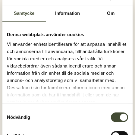
trapphus och vidbyggd balkong. Tätspröjsade
Samtycke
Information
Om
småfönster i trapphus och förråd. Välbevarat,
högt bevarandevärde.
Denna webbplats använder cookies
Storlek
Antal
Vi använder enhetsidentifierare för att anpassa innehållet
1 Rum och kök
4
och annonserna till användarna, tillhandahålla funktioner
1,5 Rum och kök
1
för sociala medier och analysera vår trafik. Vi
2 Rum och kök
1
vidarebefordrar även sådana identifierare och annan
3 Rum och kök
1
information från din enhet till de sociala medier och
annons- och analysföretag som vi samarbetar med.
Dessa kan i sin tur kombinera informationen med annan
information som du har tillhandahållit eller som de har
samlat in när du har använt deras tjänster.
Samtyckesval
Nödvändig