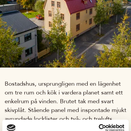
Bostadshus, ursprungligen med en lägenhet
om tre rum och kök i vardera planet samt ett
enkelrum på vinden. Brutet tak med svart
skivplåt. Stående panel med inspontade mjukt
avrundade locklister och två- och trelufts
korspostfönster. Mot gården femkantigt