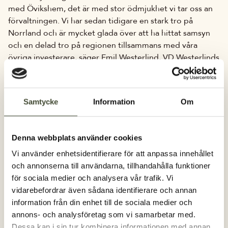
med Övikshem, det är med stor ödmjukhet vi tar oss an
förvaltningen. Vi har sedan tidigare en stark tro på
Norrland och är mycket glada över att ha hittat samsyn
och en delad tro på regionen tillsammans med våra
övriga investerare, säger Emil Westerlind, VD Westerlinds
och fortsätter:
– Nu har vi skapat en bra förvaltningsplattform och kan
därifrån ta sikte mot att fortsätta växa. Norrland växer
Samtycke
Information
Om
och vi vill bidra genom att vara en stark bostadsaktör i
regionen.
Denna webbplats använder cookies
I samband med affären integreras även bostäder från
Vi använder enhetsidentifierare för att anpassa innehållet
Westerlinds bestånd i Umeå och Härnösand vilket
och annonserna till användarna, tillhandahålla funktioner
innebär att det nya bolaget initialt kommer att äga cirka
för sociala medier och analysera vår trafik. Vi
800 bostäder och ett mindre antal lokaler.
vidarebefordrar även sådana identifierare och annan
information från din enhet till de sociala medier och
Övikshems VD Lars Österlund:
annons- och analysföretag som vi samarbetar med.
– När vi gick in i denna process var inte ekonomin vårt
Dessa kan i sin tur kombinera informationen med annan