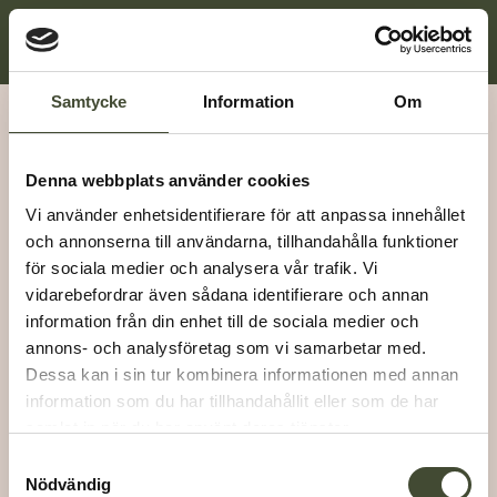
Samtycke
Information
Om
Vi är grannstaden
Denna webbplats använder cookies
Vi använder enhetsidentifierare för att anpassa innehållet
och annonserna till användarna, tillhandahålla funktioner
för sociala medier och analysera vår trafik. Vi
vidarebefordrar även sådana identifierare och annan
information från din enhet till de sociala medier och
annons- och analysföretag som vi samarbetar med.
Dessa kan i sin tur kombinera informationen med annan
information som du har tillhandahållit eller som de har
Bostäder
samlat in när du har använt deras tjänster.
Fastigheter
Om oss
Samtyckesval
Nödvändig
Nyheter