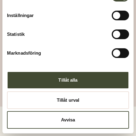
Kontakt
Integritetspolicy
Inställningar
LinkedIn
Facebook
Härnösand
Statistik
Umeå
Örnsköldsvik
Marknadsföring
info@grannstaden.se
010-10 10 800
Tillåt alla
Tillåt urval
Avvisa